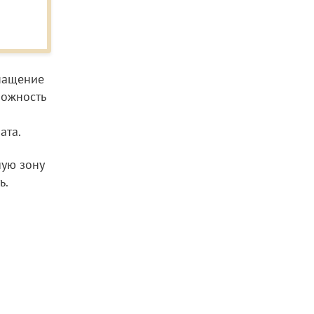
снащение
можность
ата.
чую зону
ь.