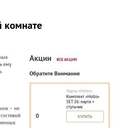
й комнате
Акции
ных
ВСЕ АКЦИИ
ь ему
ь
Обратите Внимание
Парты «Holto»
Комплект «Holto»
SET 26: парта +
стульчик
нок – не
 гостевой
0
КУПИТЬ
сненных