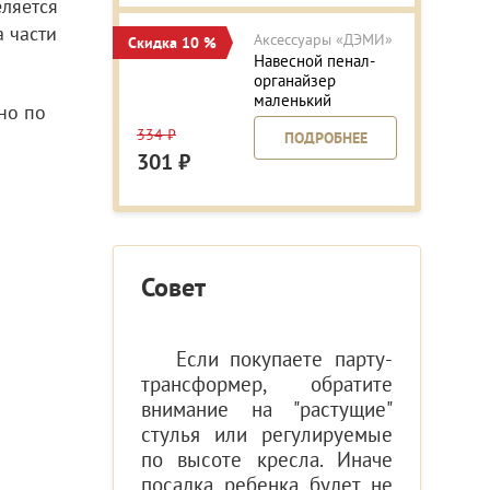
ляется
а части
Аксессуары «ДЭМИ»
Скидка 10 %
Навесной пенал-
органайзер
маленький
но по
334 ₽
ПОДРОБНЕЕ
301 ₽
Совет
Если покупаете парту-
трансформер, обратите
внимание на "растущие"
стулья или регулируемые
по высоте кресла. Иначе
посадка ребенка будет не