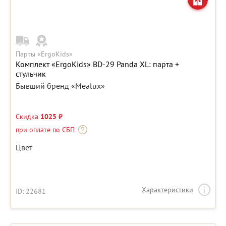
Парты «ErgoKids»
Комплект «ErgoKids» BD-29 Panda XL: парта +
стульчик
Бывший бренд «Mealux»
Скидка
1025 ₽
при оплате по СБП
Цвет
Характеристики
ID: 22681