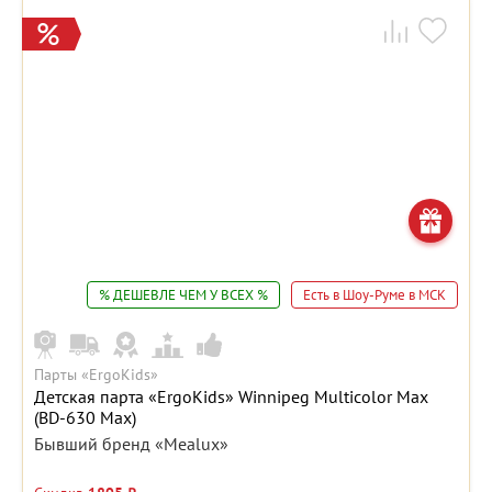
% ДЕШЕВЛЕ ЧЕМ У ВСЕХ %
Есть в Шоу-Руме в МСК
Парты «ErgoKids»
Детская парта «ErgoKids» Winnipeg Multicolor Max
(BD-630 Max)
Бывший бренд «Mealux»