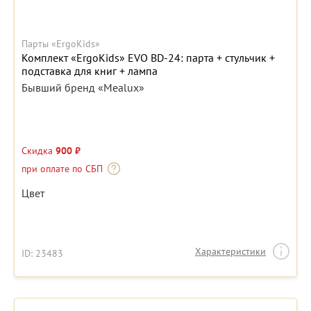
Парты «ErgoKids»
Комплект «ErgoKids» EVO BD-24: парта + стульчик +
подставка для книг + лампа
Бывший бренд «Mealux»
Скидка
900 ₽
при оплате по СБП
Цвет
Характеристики
ID: 23483