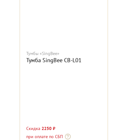
Тумбы «SingBee»
Тумба SingBee CB-L01
Скидка
2250 ₽
при оплате по СБП