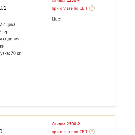
Скидка
2250 ₽
L01
при оплате по СБП
Цвет
 2 ящика
йзер
я сидения
ки
зка: 70 кг
Скидка
2500 ₽
01
при оплате по СБП