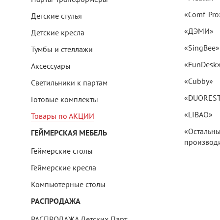
«Comf-Pro
Детские стулья
«ДЭМИ»
Детские кресла
«SingBee»
Тумбы и стеллажи
«FunDesk
Аксессуары
«Cubby»
Светильники к партам
«DUORES
Готовые комплекты
«LIBAO»
Товары по АКЦИИ
«Остальн
ГЕЙМЕРСКАЯ МЕБЕЛЬ
производи
Геймерские столы
Геймерские кресла
Компьютерные столы
РАСПРОДАЖА
РАСПРОДАЖА Детских Парт