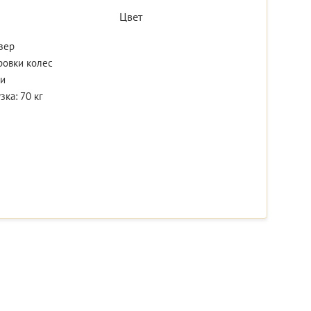
Цвет
зер
ровки колес
ки
ка: 70 кг