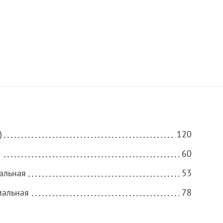
)
120
)
60
альная
53
мальная
78