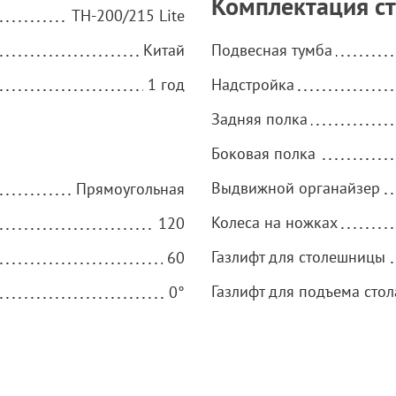
Комплектация с
TH-200/215 Lite
Китай
Подвесная тумба
1 год
Надстройка
Задняя полка
Боковая полка
Выдвижной органайзер
Прямоугольная
Колеса на ножках
120
Газлифт для столешницы
60
Газлифт для подъема стол
0°