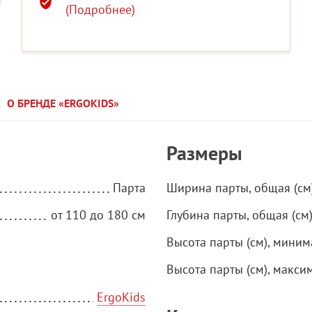
(Подробнее)
О БРЕНДЕ «ERGOKIDS»
Размеры
Парта
Ширина парты, общая (см
от 110 до 180 см
Глубина парты, общая (см
Высота парты (см), миним
Высота парты (см), макси
ErgoKids