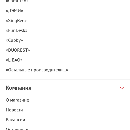
«Comf-Pro»
«ДЭМИ»
«SingBee»
«FunDesk»
«Cubby»
«DUOREST»
«LIBAO»
«Остальные производители...»
Компания
О магазине
Новости
Вакансии
Оптовикам